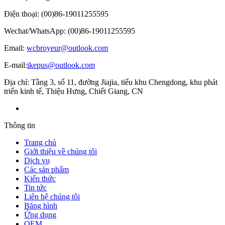
Điện thoại: (00)86-19011255595
Wechat/WhatsApp: (00)86-19011255595
Email:
wcbroyeur@outlook.com
E-mail:
ikepus@outlook.com
Địa chỉ: Tầng 3, số 11, đường Jiajia, tiểu khu Chengdong, khu phát
triển kinh tế, Thiệu Hưng, Chiết Giang, CN
Thông tin
Trang chủ
Giới thiệu về chúng tôi
Dịch vụ
Các sản phẩm
Kiến thức
Tin tức
Liên hệ chúng tôi
Băng hình
Ứng dụng
OEM