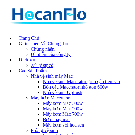
Trang Chủ
Giới Thiệu Về Chúng Tôi
Chứng nhận
Ưu điểm của công ty
Dịch Vụ
Xử lý sự cố
Các Sản Phẩm
Nhà vệ sinh máy Mac
Nhà vệ sinh Macerator gốm gắn trên sàn
Bồn cầu Macerator nhỏ gọn 600w
Nhà vệ sinh Upflush
Máy bơm Macerator
Máy bơm Mac 300w
Máy bơm Mac 500w
Máy bơm Mac 700w
Bơm máy mài
Máy bơm vòi hoa sen
Phòng vệ sinh