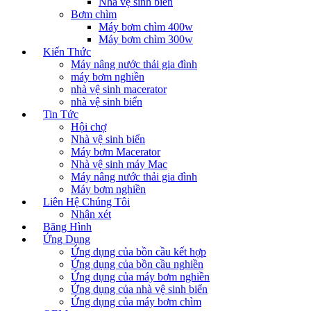
Nhà vệ sinh biển
Bơm chìm
Máy bơm chìm 400w
Máy bơm chìm 300w
Kiến Thức
Máy nâng nước thải gia đình
máy bơm nghiền
nhà vệ sinh macerator
nhà vệ sinh biển
Tin Tức
Hội chợ
Nhà vệ sinh biển
Máy bơm Macerator
Nhà vệ sinh máy Mac
Máy nâng nước thải gia đình
Máy bơm nghiền
Liên Hệ Chúng Tôi
Nhận xét
Băng Hình
Ứng Dụng
Ứng dụng của bồn cầu kết hợp
Ứng dụng của bồn cầu nghiền
Ứng dụng của máy bơm nghiền
Ứng dụng của nhà vệ sinh biển
Ứng dụng của máy bơm chìm